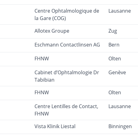
Centre Ophtalmologique de
Lausanne
la Gare (COG)
Allotex Groupe
Zug
Eschmann Contactlinsen AG
Bern
FHNW
Olten
Cabinet d’Ophtalmologie Dr
Genève
Tabibian
FHNW
Olten
Centre Lentilles de Contact,
Lausanne
FHNW
Vista Klinik Liestal
Binningen