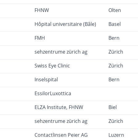
FHNW
Olten
Hôpital universitaire (Bâle)
Basel
FMH
Bern
sehzentrume zürich ag
Zürich
Swiss Eye Clinic
Zürich
Inselspital
Bern
EssilorLuxottica
ELZA Institute, FHNW
Biel
sehzentrume zürich ag
Zürich
Contactlinsen Peier AG
Luzern