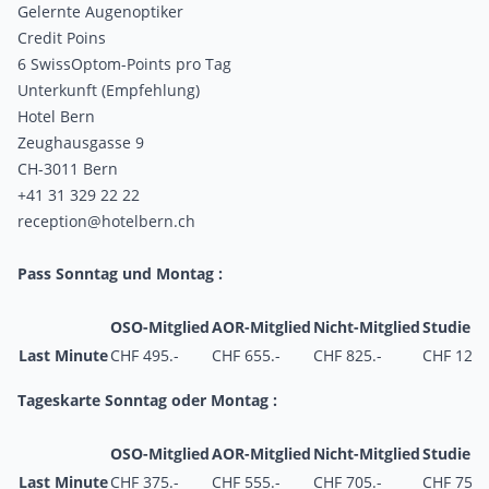
Gelernte Augenoptiker
Credit Poins
6 SwissOptom-Points pro Tag
Unterkunft (Empfehlung)
Hotel Bern
Zeughausgasse 9
CH-3011 Bern
+41 31 329 22 22
reception@hotelbern.ch
Pass Sonntag und Montag :
OSO-Mitglied
AOR-Mitglied
Nicht-Mitglied
Studier
Last Minute
CHF 495.-
CHF 655.-
CHF 825.-
CHF 125.
Tageskarte Sonntag oder Montag :
OSO-Mitglied
AOR-Mitglied
Nicht-Mitglied
Studier
Last Minute
CHF 375.-
CHF 555.-
CHF 705.-
CHF 75.-